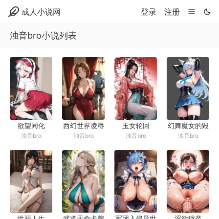
成人小说网
登录
注册
浊音bro小说列表
欲望同化
西幻世界凌辱
玉女轮回
幻舞魔女的毁
浊音bro
浊音bro
浊音bro
浊音bro
尿奴
灭
武道天命卡牌
军团入侵异世
淫欲狱卒
性福人生