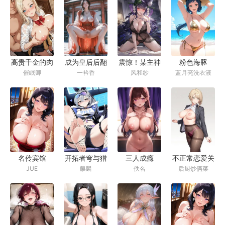
世伴侣
高贵千金的肉
成为皇后后翻
震惊！某主神
粉色海豚
催眠卿
一衿香
风和纱
蓝月亮洗衣液
便器下仆变形
车了
被人当众露出
记
肛交，最后精
神崩溃！
名伶宾馆
开拓者穹与猎
三人成瘾
不正常恋爱关
JUE
麒麟
佚名
后厨炒俩菜
手银狼的宿命
（1v2、3P、
系
爱恋
兄弟盖饭）