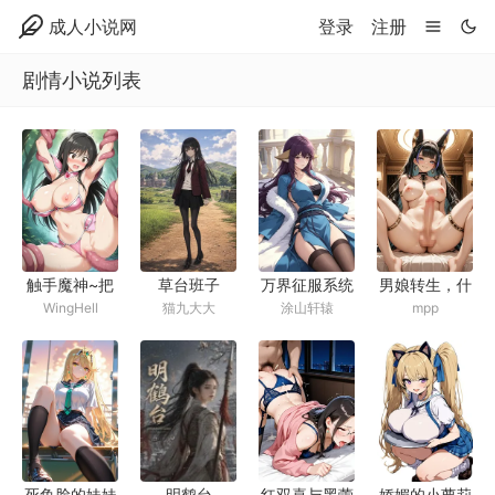
成人小说网
登录
注册
剧情小说列表
触手魔神~把
草台班子
万界征服系统
男娘转生，什
WingHell
猫九大大
涂山轩辕
mpp
美少女们击败
么叫异世界全
当做性仆人的
是扶她？
触手怪生活~
明鹤台
死鱼脸的妹妹
红双喜与黑蕾
娇媚的小萝莉