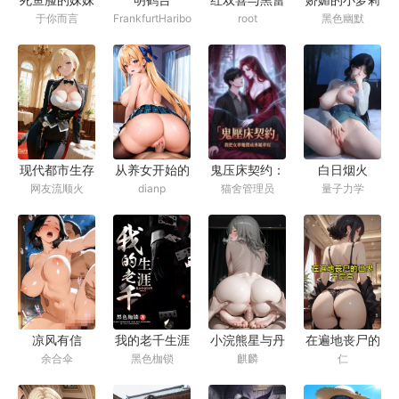
FrankfurtHaribo
于你而言
root
黑色幽默
竟如此随意
丝：好兄弟的
妻子与女上司
都归我了
鬼压床契约：
现代都市生存
从养女开始的
白日烟火
猫舍管理员
网友流顺火
dianp
量子力学
我把女梦魔喂
法则
后宫之旅
成专属梦奴
凉风有信
我的老千生涯
小浣熊星与丹
在遍地丧尸的
余合伞
黑色枷锁
麒麟
仁
恒的婚约，从
世界开后宫
列车同袍到一