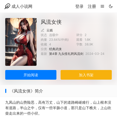
成人小说网
登录
注册
风流女侠
云嫣
状态
连载中
评分
2
肉量
23.64%(中肉)
观看
1.6K
收藏
4
字数
38.9K
分类
经典武侠
最新
第4章 九头怪礼聘风流剑
2024-03-24
开始阅读
加入书架
《风流女侠》简介
九凤山的山势险恶，高有万丈，山下的道路崎岖难行，山上根本没
有道路，半山之中，仅有一些羊肠小道，那只是山下樵夫，上山吹
柴走出来的一些小径。