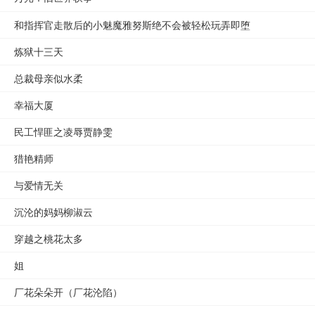
和指挥官走散后的小魅魔雅努斯绝不会被轻松玩弄即堕
炼狱十三天
总裁母亲似水柔
幸福大厦
民工悍匪之凌辱贾静雯
猎艳精师
与爱情无关
沉沦的妈妈柳淑云
穿越之桃花太多
姐
厂花朵朵开（厂花沦陷）