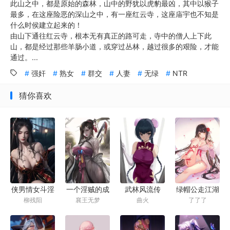
此山之中，都是原始的森林，山中的野犹以虎豹最凶，其中以猴子
最多，在这座险恶的深山之中，有一座红云寺，这座庙宇也不知是
什么时侯建立起来的！
由山下通往红云寺，根本无有真正的路可走，寺中的僧人上下此
山，都是经过那些羊肠小道，或穿过丛林，越过很多的艰险，才能
通过。...
强奸
熟女
群交
人妻
无绿
NTR
猜你喜欢
侠男情女斗淫
一个淫贼的成
武林风流传
绿帽公走江湖
柳残阳
襄王无梦
曲火
了了了
魔
长（万花劫）
（多情皇帝）