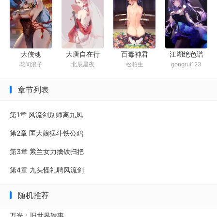
大侠魂
大唐自在行
百毒神君
江湖绝色谱
花间浪子
北辰星夜
松柏生
gongrui123
（加料版）
章节列表
第1章 风流剑别师离九凤
第2章 匡大娘猛斗铁公鸡
第3章 紫兰女力擒铁扫把
第4章 九头怪礼聘风流剑
随机推荐
万光：旧世界轶事