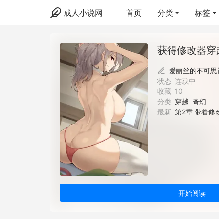
成人小说网
首页
分类
标签
获得修改器穿越
爱丽丝的不可思
状态
连载中
收藏
10
分类
穿越
奇幻
最新
第2章 带着
开始阅读