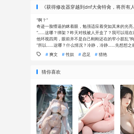
《获得修改器穿越到dnf大肏特肏，将所有人
“啊？”
奇迹一脸懵逼的眯着眼，勉强适应着突如其来的光亮
“……这哪？绑架？昨天对线被人开盒了？我可以现在
他环视四周，眼前并不是自己刚刚还在的窄小脏乱“
“所以……这哪？什么情况？冷静，冷静……先想想之前我
爽文
性奴
恋足
猎艳
猜你喜欢