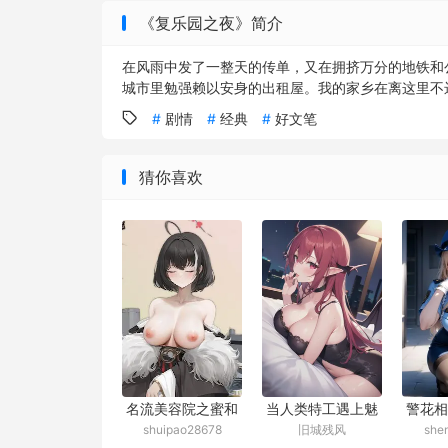
《复乐园之夜》简介
在风雨中发了一整天的传单，又在拥挤万分的地铁和
城市里勉强赖以安身的出租屋。我的家乡在离这里不远
剧情
经典
好文笔
猜你喜欢
当人类特工遇上魅
警花相
名流美容院之蜜和
旧城残风
she
shuipao28678
魔杀手
改
鞭