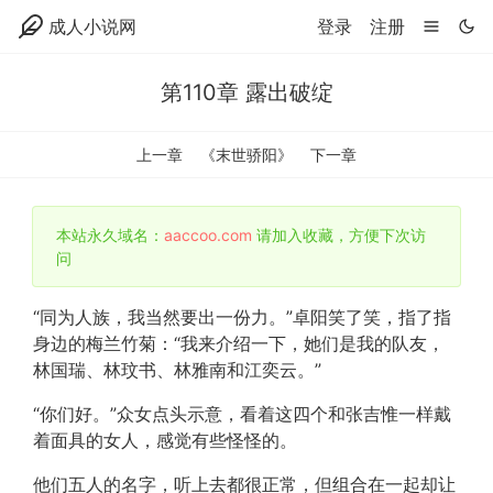
成人小说网
登录
注册
第110章 露出破绽
上一章
《末世骄阳》
下一章
本站永久域名：
aaccoo.com
请加入收藏，方便下次访
问
“同为人族，我当然要出一份力。”卓阳笑了笑，指了指
身边的梅兰竹菊：“我来介绍一下，她们是我的队友，
林国瑞、林玟书、林雅南和江奕云。”
“你们好。”众女点头示意，看着这四个和张吉惟一样戴
着面具的女人，感觉有些怪怪的。
他们五人的名字，听上去都很正常，但组合在一起却让