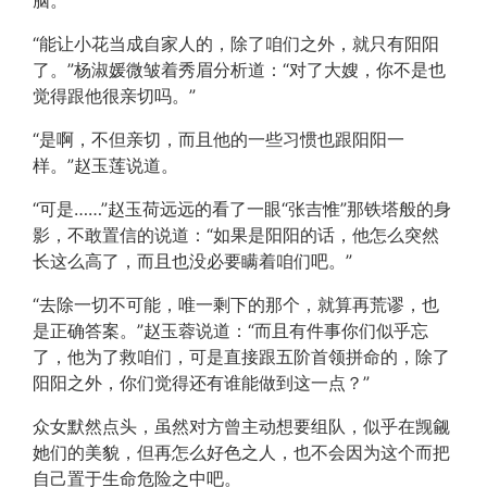
脑。
“能让小花当成自家人的，除了咱们之外，就只有阳阳
了。”杨淑媛微皱着秀眉分析道：“对了大嫂，你不是也
觉得跟他很亲切吗。”
“是啊，不但亲切，而且他的一些习惯也跟阳阳一
样。”赵玉莲说道。
“可是……”赵玉荷远远的看了一眼“张吉惟”那铁塔般的身
影，不敢置信的说道：“如果是阳阳的话，他怎么突然
长这么高了，而且也没必要瞒着咱们吧。”
“去除一切不可能，唯一剩下的那个，就算再荒谬，也
是正确答案。”赵玉蓉说道：“而且有件事你们似乎忘
了，他为了救咱们，可是直接跟五阶首领拼命的，除了
阳阳之外，你们觉得还有谁能做到这一点？”
众女默然点头，虽然对方曾主动想要组队，似乎在觊觎
她们的美貌，但再怎么好色之人，也不会因为这个而把
自己置于生命危险之中吧。