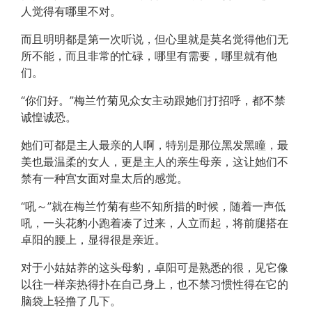
人觉得有哪里不对。
而且明明都是第一次听说，但心里就是莫名觉得他们无
所不能，而且非常的忙碌，哪里有需要，哪里就有他
们。
“你们好。”梅兰竹菊见众女主动跟她们打招呼，都不禁
诚惶诚恐。
她们可都是主人最亲的人啊，特别是那位黑发黑瞳，最
美也最温柔的女人，更是主人的亲生母亲，这让她们不
禁有一种宫女面对皇太后的感觉。
“吼～”就在梅兰竹菊有些不知所措的时候，随着一声低
吼，一头花豹小跑着凑了过来，人立而起，将前腿搭在
卓阳的腰上，显得很是亲近。
对于小姑姑养的这头母豹，卓阳可是熟悉的很，见它像
以往一样亲热得扑在自己身上，也不禁习惯性得在它的
脑袋上轻撸了几下。