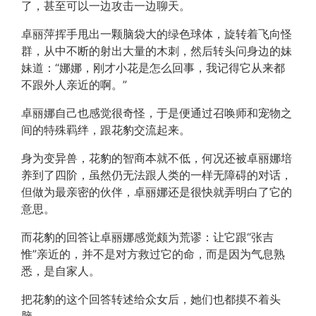
了，甚至可以一边攻击一边聊天。
卓丽萍挥手甩出一颗脑袋大的绿色球体，旋转着飞向怪
群，从中不断的射出大量的木刺，然后转头问身边的妹
妹道：“娜娜，刚才小花是怎么回事，我记得它从来都
不跟外人亲近的啊。”
卓丽娜自己也感觉很奇怪，于是便通过召唤师和宠物之
间的特殊羁绊，跟花豹交流起来。
身为变异兽，花豹的智商本就不低，何况还被卓丽娜培
养到了四阶，虽然仍无法跟人类的一样无障碍的对话，
但做为最亲密的伙伴，卓丽娜还是很快就弄明白了它的
意思。
而花豹的回答让卓丽娜感觉颇为荒谬：让它跟“张吉
惟”亲近的，并不是对方救过它的命，而是因为气息熟
悉，是自家人。
把花豹的这个回答转述给众女后，她们也都摸不着头