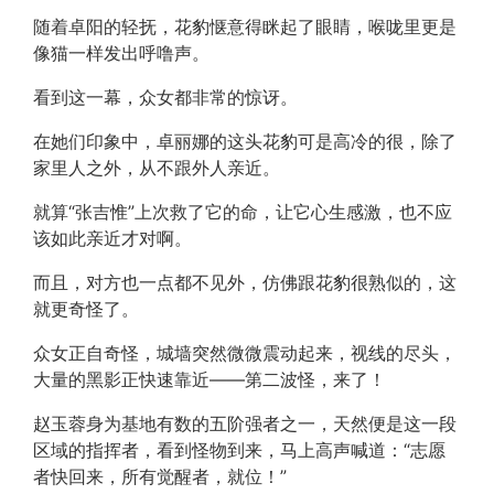
随着卓阳的轻抚，花豹惬意得眯起了眼睛，喉咙里更是
像猫一样发出呼噜声。
看到这一幕，众女都非常的惊讶。
在她们印象中，卓丽娜的这头花豹可是高冷的很，除了
家里人之外，从不跟外人亲近。
就算“张吉惟”上次救了它的命，让它心生感激，也不应
该如此亲近才对啊。
而且，对方也一点都不见外，仿佛跟花豹很熟似的，这
就更奇怪了。
众女正自奇怪，城墙突然微微震动起来，视线的尽头，
大量的黑影正快速靠近——第二波怪，来了！
赵玉蓉身为基地有数的五阶强者之一，天然便是这一段
区域的指挥者，看到怪物到来，马上高声喊道：“志愿
者快回来，所有觉醒者，就位！”