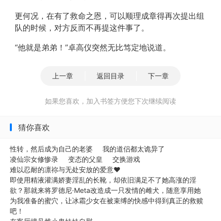
更何况，在有了救命之恩，可以顺理成章得再次提出组
队的时候，对方反而不再提这件事了。
“他就是弟弟！”卓高仪突然无比笃定地说道。
上一章
返回目录
下一章
如果您喜欢，加入书签方便您下次继续阅读
猜你喜欢
性转，然后成为自己的老婆
我的道侣都太诡异了
凌仙宗女修惨录
变态的父皇
交换游戏
难以忍耐的凛祢与无处安放的爱意❤️
即使用精液灌满娇妻淫乱的长靴，却依旧满足不了她高涨的淫
欲？那就来将罗德尼·Meta改造成一只发情的雌犬，随意享用她
为我准备的蜜穴，让冰霜少女在被束缚的快感中得到真正的救赎
吧！