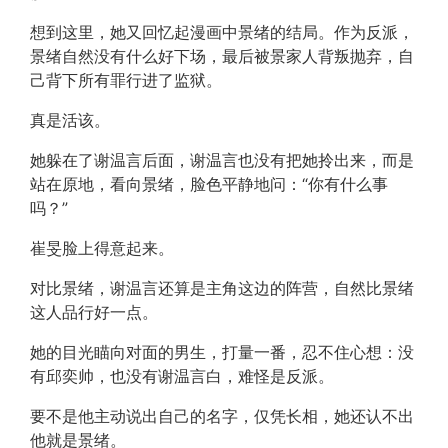
想到这里，她又回忆起漫画中景绪的结局。作为反派，
景绪自然没有什么好下场，最后被景家人背叛抛弃，自
己背下所有罪行进了监狱。
真是活该。
她躲在了谢温言后面，谢温言也没有把她拎出来，而是
站在原地，看向景绪，脸色平静地问：“你有什么事
吗？”
崔旻脸上得意起来。
对比景绪，谢温言还算是主角这边的阵营，自然比景绪
这人品行好一点。
她的目光瞄向对面的男生，打量一番，忍不住心想：没
有邱奕帅，也没有谢温言白，难怪是反派。
要不是他主动说出自己的名字，仅凭长相，她还认不出
他就是景绪。