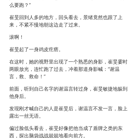
么要跑？”
崔旻回到人多的地方，回头看去，景绪竟然也跟了上
来，不紧不慢地朝这边走了过来。
滚啊！
崔旻起了一身鸡皮疙瘩。
在这时，她的视野里出现了一个熟悉的身影，崔旻霎时
两眼放光，连忙跑了过去，冲着那道身影喊：“谢温
言，救、救命！”
前面，听到自己名字的谢温言转过身，崔旻敏捷地躲到
他身后。
发现刚才喊自己的人是崔旻后，谢温言不发一言，脸上
露出一丝无语。
偏过脸低头看去，崔旻好像把他当成了盾牌之类的东
西，探出脑袋战战兢兢地看向前方。