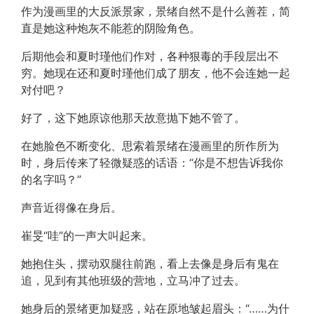
作为漫画里的大反派景家，景绪自然不是什么善茬，简
直是她这种炮灰不能惹的阴险角色。
后期他会和夏时瑾他们作对，各种狠毒的手段层出不
穷。她现在还和夏时瑾他们成了朋友，他不会连她一起
对付吧？
好了，这下她原谅他那天故意抛下她不管了。
在她脸色不断变化、思索着景绪在漫画里的所作所为
时，身后传来了轻微疑惑的话语：“你是不想告诉我你
的名字吗？”
声音近得像在身后。
崔旻“哇”的一声大叫起来。
她抱住头，摆动双腿往前跑，看上去像是身后有鬼在
追，见到有其他班级的营地，立马冲了过去。
她身后的景绪更加疑惑，站在原地皱起眉头：“……为什