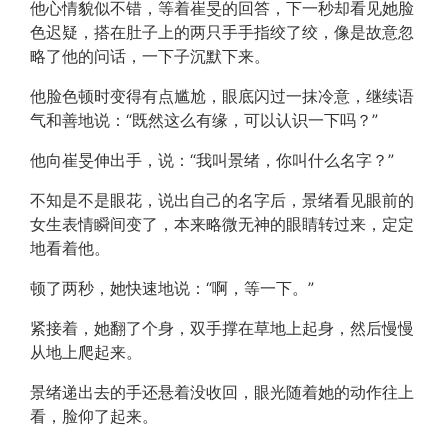
他心情貌似不错，等着崔旻的回答，下一秒却看见她脸
色迟疑，搭在肚子上的两只手手指绞了绞，像是故意忽
略了他的问话，一下子沉默下来。
他脸色顿时变得有点尴尬，眼底闪过一抹冷意，继续语
气和善地说：“既然这么有缘，可以认识一下吗？”
他向崔旻伸出手，说：“我叫景绪，你叫什么名字？”
不知是不是眼花，说出自己的名字后，景绪看见眼前的
女生表情瞬间变了，本来略微无神的眼睛转过来，定定
地看着他。
顿了两秒，她快速地说：“啊，等一下。”
紧接着，她翻了个身，双手撑在草地上起身，然后慢慢
从地上爬起来。
景绪递出去的手还悬着没收回，眼光随着她的动作往上
看，脸仰了起来。