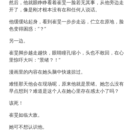
然后，他就眼睁睁看着崔旻一脸若无其事，从他旁边走
开了，像是刚才根本没有在和任何人说话。
他缓缓站起身，看到崔旻一步步走远，伫立在原地，脸
色变得困惑：“？”
另一边。
崔旻脚步越走越快，眼睛瞳孔缩小，头也不敢回，在心
里惊吓大叫：“景绪？！”
漫画里的内容在她头脑中快速掠过。
难怪那天他会在现场呢，原来他就是景绪。她怎么没有
早点想到？难道是这个人在她心里存在感太小了吗？
该死！
崔旻如临大敌。
她可不想认识他。