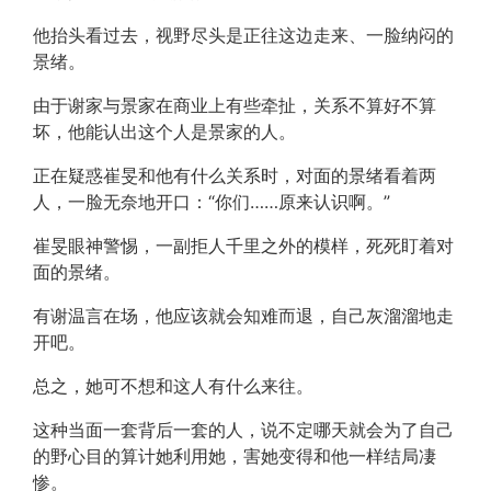
他抬头看过去，视野尽头是正往这边走来、一脸纳闷的
景绪。
由于谢家与景家在商业上有些牵扯，关系不算好不算
坏，他能认出这个人是景家的人。
正在疑惑崔旻和他有什么关系时，对面的景绪看着两
人，一脸无奈地开口：“你们……原来认识啊。”
崔旻眼神警惕，一副拒人千里之外的模样，死死盯着对
面的景绪。
有谢温言在场，他应该就会知难而退，自己灰溜溜地走
开吧。
总之，她可不想和这人有什么来往。
这种当面一套背后一套的人，说不定哪天就会为了自己
的野心目的算计她利用她，害她变得和他一样结局凄
惨。