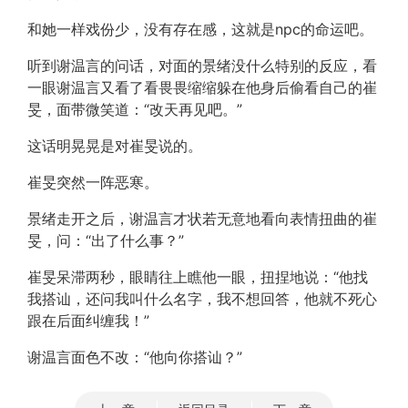
和她一样戏份少，没有存在感，这就是npc的命运吧。
听到谢温言的问话，对面的景绪没什么特别的反应，看
一眼谢温言又看了看畏畏缩缩躲在他身后偷看自己的崔
旻，面带微笑道：“改天再见吧。”
这话明晃晃是对崔旻说的。
崔旻突然一阵恶寒。
景绪走开之后，谢温言才状若无意地看向表情扭曲的崔
旻，问：“出了什么事？”
崔旻呆滞两秒，眼睛往上瞧他一眼，扭捏地说：“他找
我搭讪，还问我叫什么名字，我不想回答，他就不死心
跟在后面纠缠我！”
谢温言面色不改：“他向你搭讪？”