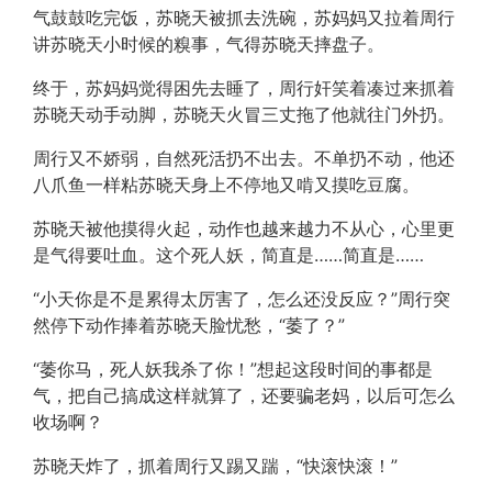
气鼓鼓吃完饭，苏晓天被抓去洗碗，苏妈妈又拉着周行
讲苏晓天小时候的糗事，气得苏晓天摔盘子。
终于，苏妈妈觉得困先去睡了，周行奸笑着凑过来抓着
苏晓天动手动脚，苏晓天火冒三丈拖了他就往门外扔。
周行又不娇弱，自然死活扔不出去。不单扔不动，他还
八爪鱼一样粘苏晓天身上不停地又啃又摸吃豆腐。
苏晓天被他摸得火起，动作也越来越力不从心，心里更
是气得要吐血。这个死人妖，简直是……简直是……
“小天你是不是累得太厉害了，怎么还没反应？”周行突
然停下动作捧着苏晓天脸忧愁，“萎了？”
“萎你马，死人妖我杀了你！”想起这段时间的事都是
气，把自己搞成这样就算了，还要骗老妈，以后可怎么
收场啊？
苏晓天炸了，抓着周行又踢又踹，“快滚快滚！”