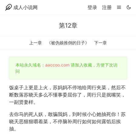
成人小说网
登录
注册
第12章
上一章
《被伪娘推倒的日子》
下一章
本站永久域名：
aaccoo.com
请加入收藏，方便下次访
问
饭桌子上更是上火，苏妈妈不停地给周行夹菜，然后不
断数落苏晓天多么不懂事委屈你了，周行只是抿嘴笑，
一副贤妻样。
去你马的死人妖，敢骗我妈，到时候小心她抽死你！苏
晓天恶狠狠嚼着菜，不停脑补周行如何如何露馅后挨
抽。