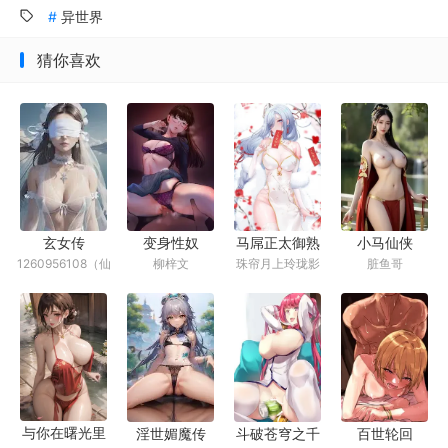
异世界
猜你喜欢
变身性奴
马屌正太御熟
小马仙侠
玄女传
柳梓文
珠帘月上玲珑影
脏鱼哥
1260956108（仙
录
（NTL）
源宫主）
与你在曙光里
淫世媚魔传
斗破苍穹之千
百世轮回