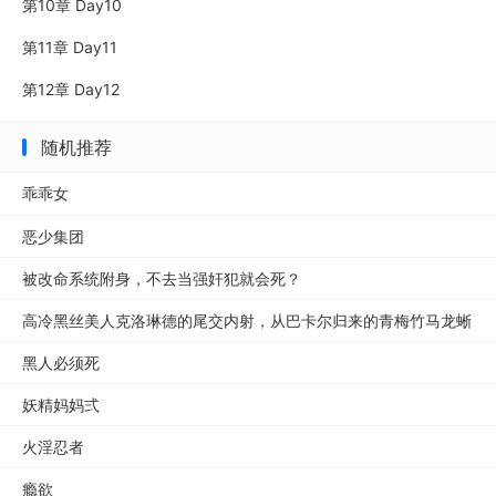
第10章 Day10
第11章 Day11
第12章 Day12
随机推荐
乖乖女
恶少集团
被改命系统附身，不去当强奸犯就会死？
高冷黑丝美人克洛琳德的尾交内射，从巴卡尔归来的青梅竹马龙蜥
男和他的强悍实力与双重肉棒，战败后成为一周龙蜥宠物
黑人必须死
妖精妈妈弍
火淫忍者
瘾欲