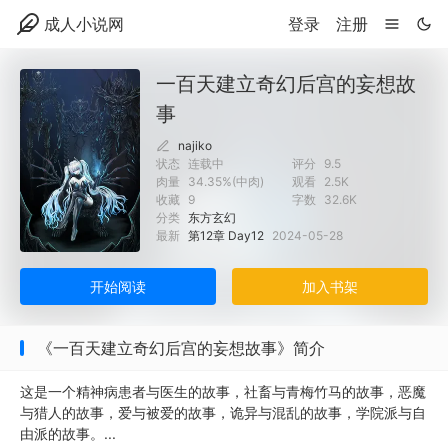
成人小说网
登录
注册
一百天建立奇幻后宫的妄想故
事
najiko
状态
连载中
评分
9.5
肉量
34.35%(中肉)
观看
2.5K
收藏
9
字数
32.6K
分类
东方玄幻
最新
第12章 Day12
2024-05-28
开始阅读
加入书架
《一百天建立奇幻后宫的妄想故事》简介
这是一个精神病患者与医生的故事，社畜与青梅竹马的故事，恶魔
与猎人的故事，爱与被爱的故事，诡异与混乱的故事，学院派与自
由派的故事。...