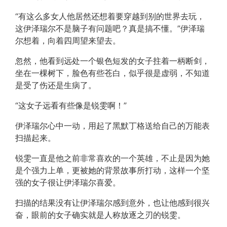
“有这么多女人他居然还想着要穿越到别的世界去玩，
这伊泽瑞尔不是脑子有问题吧？真是搞不懂。”伊泽瑞
尔想着，向着四周望来望去。
忽然，他看到远处一个银色短发的女子拄着一柄断剑，
坐在一棵树下，脸色有些苍白，似乎很是虚弱，不知道
是受了伤还是生病了。
“这女子远看有些像是锐雯啊！”
伊泽瑞尔心中一动，用起了黑默丁格送给自己的万能表
扫描起来。
锐雯一直是他之前非常喜欢的一个英雄，不止是因为她
是个强力上单，更被她的背景故事所打动，这样一个坚
强的女子很让伊泽瑞尔喜爱。
扫描的结果没有让伊泽瑞尔感到意外，也让他感到很兴
奋，眼前的女子确实就是人称放逐之刃的锐雯。