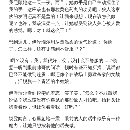
我照顾她这一天一夜。而且，她似乎是自己主动握住了
我的手，这应该也有那粒黄色药丸的功劳吧，狼人这家
伙的发明还真不是盖的！让我来想想，现在该怎么做
呢？也许，我该温柔一点，让她感受到被人关心被人爱
的感觉。嗯，对！就这么干！”
想到这儿，伊泽瑞尔用尽量温柔的语气说道：“你醒
了，怎么样，还有哪感到不舒服吗？”
“啊？没有，我，我很好，没，没什么不舒服的……”锐
雯一听到眼前帅哥的问话，顿时有些不知所措，说话都
已经不能做到连贯，哪还像个在战场上勇猛杀敌的女战
士，活脱脱一个青涩的小姑娘。
伊泽瑞尔看到锐雯的羞态，笑了笑，“怎么？不敢跟我
说话？我应该没有你遇见的那些敌人可怕吧。抬起头让
我看看你，也让你看看我，好吗？”
锐雯闻言，心里忽地一震，眼前的人的话中似乎有一种
魔力，让她只想按着他的话去做。