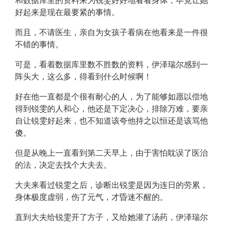
和数据库里的资料来为锐雯好好地看看身体，毕竟让她
好起来是现在最要紧的事情。
而且，不请医生，亲自为女孩子看病在他看来是一件很
不错的事情。
可是，看着数据库里数不胜数的资料，伊泽瑞尔感到一
阵头大，这么多，得看到什么时候啊！
好在他一直都是个很有耐心的人，为了能够如愿以偿地
得到锐雯的人和心，他还是下定决心，排除万难，要亲
自让锐雯好起来，也不知道该夸他持之以恒还是该骂他
傻。
但是从晚上一直看到第二天早上，由于害怕耽误了医治
的法，决定去找个大夫去。
大夫来看过锐雯之后，诊断出锐雯是因为连日的劳累，
身体极度虚弱，伤了元气，才昏迷不醒的。
直到大夫给锐雯开了方子，又给她灌了汤药，伊泽瑞尔