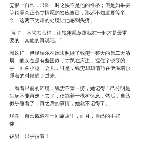
雯恨上自己，只图一时之快不是他的性格；但是如果要
等锐雯真正心甘情愿的答应自己，那还不知道要等多
久，这两下为难的处境让他感到头疼。
“算了，不管怎么样，让锐雯愿意跟我在一起才是最重
要的，其他的再说吧。”
就这样，伊泽瑞尔在床边照顾了锐雯一整天的第二天清
晨，他实在是有些困倦，才趴在床边，握住了锐雯的
手，准备小睡一会儿，可是，锐雯却却偏巧在伊泽瑞尔
睡着的时候醒了过来。
、看着眼前的环境，锐雯不禁一愣，她记得自己分明是
生病不能再走下去了，便靠着一棵树休息，然后，自己
似乎睡着了，再之后的事情，她就不记得了。
现在，自己貌似在一间旅店里，而且，自己的手好
像……
被另一只手拉着！