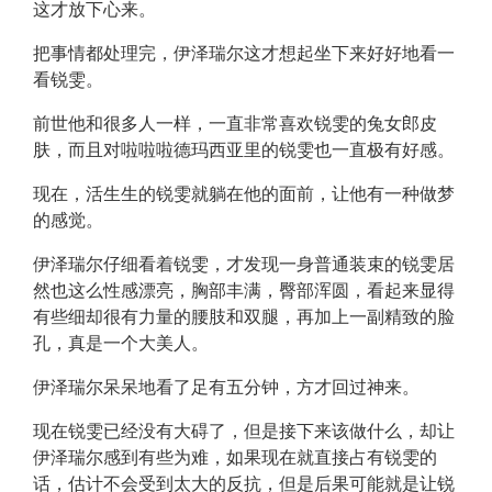
这才放下心来。
把事情都处理完，伊泽瑞尔这才想起坐下来好好地看一
看锐雯。
前世他和很多人一样，一直非常喜欢锐雯的兔女郎皮
肤，而且对啦啦啦德玛西亚里的锐雯也一直极有好感。
现在，活生生的锐雯就躺在他的面前，让他有一种做梦
的感觉。
伊泽瑞尔仔细看着锐雯，才发现一身普通装束的锐雯居
然也这么性感漂亮，胸部丰满，臀部浑圆，看起来显得
有些细却很有力量的腰肢和双腿，再加上一副精致的脸
孔，真是一个大美人。
伊泽瑞尔呆呆地看了足有五分钟，方才回过神来。
现在锐雯已经没有大碍了，但是接下来该做什么，却让
伊泽瑞尔感到有些为难，如果现在就直接占有锐雯的
话，估计不会受到太大的反抗，但是后果可能就是让锐