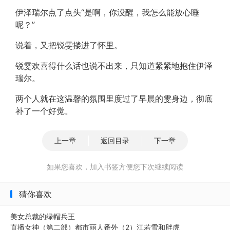
伊泽瑞尔点了点头“是啊，你没醒，我怎么能放心睡
呢？”
说着，又把锐雯搂进了怀里。
锐雯欢喜得什么话也说不出来，只知道紧紧地抱住伊泽
瑞尔。
两个人就在这温馨的氛围里度过了早晨的雯身边，彻底
补了一个好觉。
上一章
返回目录
下一章
如果您喜欢，加入书签方便您下次继续阅读
猜你喜欢
美女总裁的绿帽兵王
直播女神（第二部）都市丽人番外（2）江若雪和胖虎