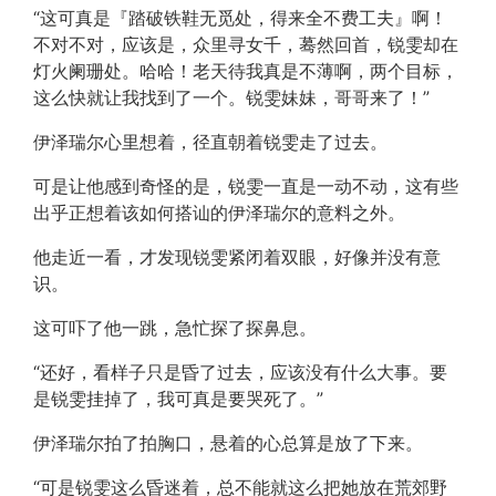
“这可真是『踏破铁鞋无觅处，得来全不费工夫』啊！
不对不对，应该是，众里寻女千，蓦然回首，锐雯却在
灯火阑珊处。哈哈！老天待我真是不薄啊，两个目标，
这么快就让我找到了一个。锐雯妹妹，哥哥来了！”
伊泽瑞尔心里想着，径直朝着锐雯走了过去。
可是让他感到奇怪的是，锐雯一直是一动不动，这有些
出乎正想着该如何搭讪的伊泽瑞尔的意料之外。
他走近一看，才发现锐雯紧闭着双眼，好像并没有意
识。
这可吓了他一跳，急忙探了探鼻息。
“还好，看样子只是昏了过去，应该没有什么大事。要
是锐雯挂掉了，我可真是要哭死了。”
伊泽瑞尔拍了拍胸口，悬着的心总算是放了下来。
“可是锐雯这么昏迷着，总不能就这么把她放在荒郊野