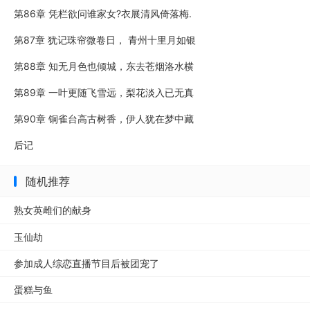
第86章 凭栏欲问谁家女?衣展清风倚落梅.
第87章 犹记珠帘微卷日， 青州十里月如银
第88章 知无月色也倾城，东去苍烟洛水横
第89章 一叶更随飞雪远，梨花淡入已无真
第90章 铜雀台高古树香，伊人犹在梦中藏
后记
随机推荐
熟女英雌们的献身
玉仙劫
参加成人综恋直播节目后被团宠了
蛋糕与鱼