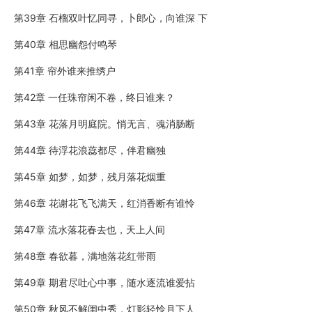
第39章 石榴双叶忆同寻，卜郎心，向谁深 下
第40章 相思幽怨付鸣琴
第41章 帘外谁来推绣户
第42章 一任珠帘闲不卷，终日谁来？
第43章 花落月明庭院。悄无言、魂消肠断
第44章 待浮花浪蕊都尽，伴君幽独
第45章 如梦，如梦，残月落花烟重
第46章 花谢花飞飞满天，红消香断有谁怜
第47章 流水落花春去也，天上人间
第48章 春欲暮，满地落花红带雨
第49章 期君尽吐心中事，随水逐流谁爱拈
第50章 秋风不解闺中秀，灯影轻怜月下人