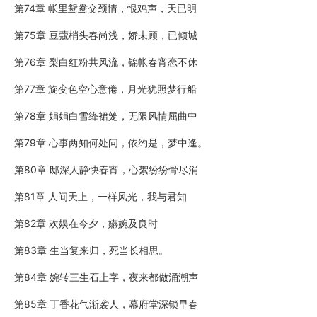
第74章 帐里鸳鸯交颈情，恨鸡声，天已明
第75章 豆蔻梢头春尚浅，娇未顾，已倾城
第76章 梨白红粉共风流，锦帐春宵恋不休
第77章 旋变色空心意倦，月光犹照梦行船
第78章 娟娟白雪绛裙笼，无限风情屈曲中
第79章 心事两知何处问，依约是，梦中逢。
第80章 邸深人静快春宵，心絮纷纷骨尽消
第81章 人间天上，一样风光，我与君知
第82章 欢娱在今夕，嬿婉及良时
第83章 生当复来归，死当长相思。
第84章 婉转三生石上字，夜来都做涌潮声
第85章 丁香花气渐袭人，幕府堂深锁早春