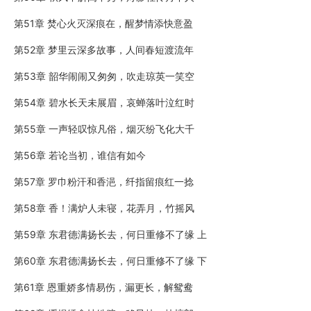
第51章 焚心火灭深痕在，醒梦情添快意盈
第52章 梦里云深多故事，人间春短渡流年
第53章 韶华闹闹又匆匆，吹走琼英一笑空
第54章 碧水长天未展眉，哀蝉落叶泣红时
第55章 一声轻叹惊凡俗，烟灭纷飞化大千
第56章 若论当初，谁信有如今
第57章 罗巾粉汗和香浥，纤指留痕红一捻
第58章 香！满炉人未寝，花弄月，竹摇风
第59章 东君德满扬长去，何日重修不了缘 上
第60章 东君德满扬长去，何日重修不了缘 下
第61章 恩重娇多情易伤，漏更长，解鸳鸯