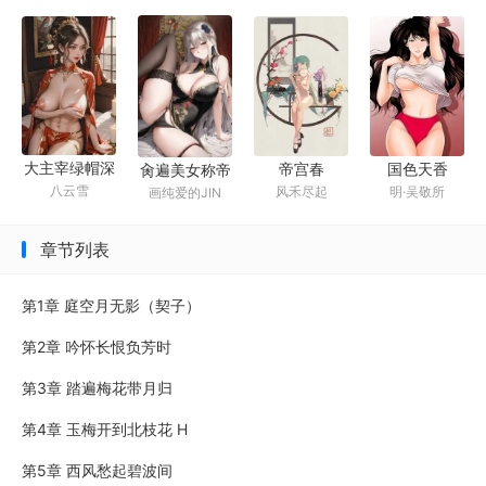
大主宰绿帽深
帝宫春
国色天香
肏遍美女称帝
八云雪
风禾尽起
明·吴敬所
画纯爱的JIN
绿
王
章节列表
第1章 庭空月无影（契子）
第2章 吟怀长恨负芳时
第3章 踏遍梅花带月归
第4章 玉梅开到北枝花 H
第5章 西风愁起碧波间