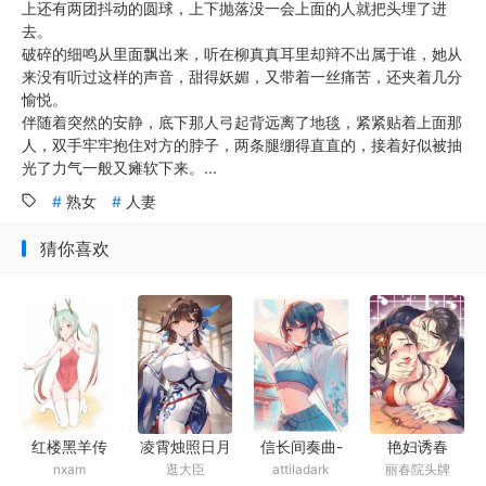
上还有两团抖动的圆球，上下抛落没一会上面的人就把头埋了进
去。
破碎的细鸣从里面飘出来，听在柳真真耳里却辩不出属于谁，她从
来没有听过这样的声音，甜得妖媚，又带着一丝痛苦，还夹着几分
愉悦。
伴随着突然的安静，底下那人弓起背远离了地毯，紧紧贴着上面那
人，双手牢牢抱住对方的脖子，两条腿绷得直直的，接着好似被抽
光了力气一般又瘫软下来。...
熟女
人妻
猜你喜欢
凌霄烛照日月
艳妇诱春
信长间奏曲-
红楼黑羊传
逛大臣
丽春院头牌
attiladark
nxam
清
战国绘卷