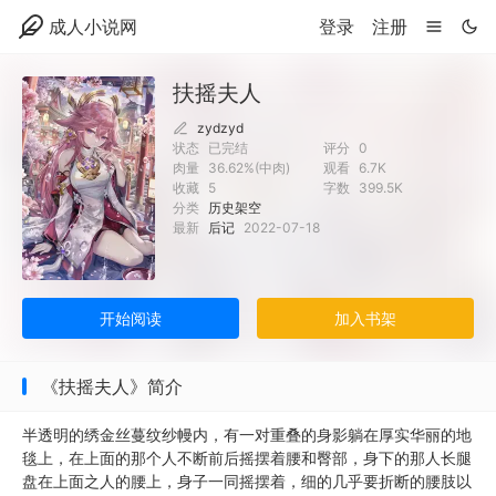
成人小说网
登录
注册
扶摇夫人
zydzyd
状态
已完结
评分
0
肉量
36.62%(中肉)
观看
6.7K
收藏
5
字数
399.5K
分类
历史架空
最新
后记
2022-07-18
开始阅读
加入书架
《扶摇夫人》简介
半透明的绣金丝蔓纹纱幔内，有一对重叠的身影躺在厚实华丽的地
毯上，在上面的那个人不断前后摇摆着腰和臀部，身下的那人长腿
盘在上面之人的腰上，身子一同摇摆着，细的几乎要折断的腰肢以