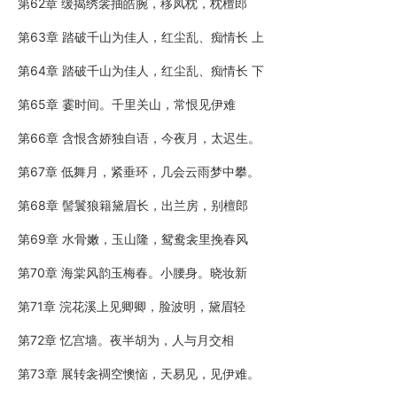
第62章 缓揭绣衾抽皓腕，移凤枕，枕檀郎
第63章 踏破千山为佳人，红尘乱、痴情长 上
第64章 踏破千山为佳人，红尘乱、痴情长 下
第65章 霎时间。千里关山，常恨见伊难
第66章 含恨含娇独自语，今夜月，太迟生。
第67章 低舞月，紧垂环，几会云雨梦中攀。
第68章 髻鬟狼籍黛眉长，出兰房，别檀郎
第69章 水骨嫩，玉山隆，鸳鸯衾里挽春风
第70章 海棠风韵玉梅春。小腰身。晓妆新
第71章 浣花溪上见卿卿，脸波明，黛眉轻
第72章 忆宫墙。夜半胡为，人与月交相
第73章 展转衾裯空懊恼，天易见，见伊难。