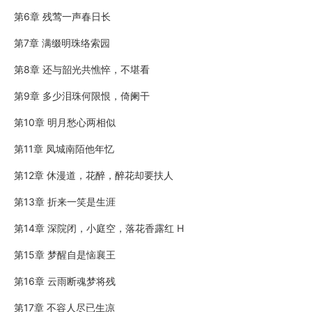
第6章 残莺一声春日长
第7章 满缀明珠络索园
第8章 还与韶光共憔悴，不堪看
第9章 多少泪珠何限恨，倚阑干
第10章 明月愁心两相似
第11章 凤城南陌他年忆
第12章 休漫道，花醉，醉花却要扶人
第13章 折来一笑是生涯
第14章 深院闭，小庭空，落花香露红 H
第15章 梦醒自是恼襄王
第16章 云雨断魂梦将残
第17章 不容人尽已生凉