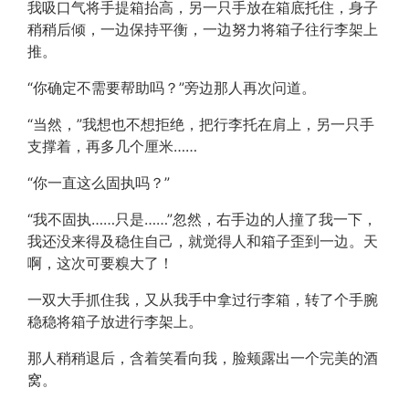
我吸口气将手提箱抬高，另一只手放在箱底托住，身子
稍稍后倾，一边保持平衡，一边努力将箱子往行李架上
推。
“你确定不需要帮助吗？”旁边那人再次问道。
“当然，”我想也不想拒绝，把行李托在肩上，另一只手
支撑着，再多几个厘米……
“你一直这么固执吗？”
“我不固执……只是……”忽然，右手边的人撞了我一下，
我还没来得及稳住自己，就觉得人和箱子歪到一边。天
啊，这次可要糗大了！
一双大手抓住我，又从我手中拿过行李箱，转了个手腕
稳稳将箱子放进行李架上。
那人稍稍退后，含着笑看向我，脸颊露出一个完美的酒
窝。