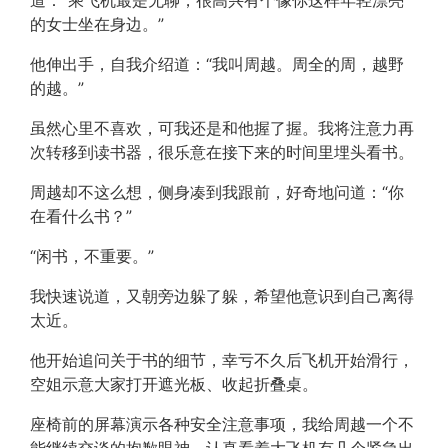
道：“乘飞机最是无聊，很高兴有个像你这样年轻漂亮
的女士坐在身边。”
他伸出手，自我介绍道：“我叫周越。周全的周，越野
的越。”
虽然心里不喜欢，可我还是和他握了握。我将注意力再
次转移到读书器，很乐意在接下来的时间里埋头看书。
周越却不这么想，侧身凑到我跟前，好奇地问道：“你
在看什么书？”
“闲书，不重要。”
我快速说道，又朝旁边躲了躲，希望他意识到自己离得
太近。
他开始追问关于书的细节，幸亏不久后飞机开始滑行，
空姐示意大家打开遮光板、收起折叠桌。
座椅前的屏幕演示各种安全注意事项，我给周越一个不