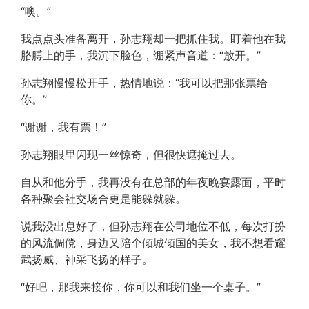
“噢。”
我点点头准备离开，孙志翔却一把抓住我。盯着他在我
胳膊上的手，我沉下脸色，绷紧声音道：“放开。”
孙志翔慢慢松开手，热情地说：“我可以把那张票给
你。”
“谢谢，我有票！”
孙志翔眼里闪现一丝惊奇，但很快遮掩过去。
自从和他分手，我再没有在总部的年夜晚宴露面，平时
各种聚会社交场合更是能躲就躲。
说我没出息好了，但孙志翔在公司地位不低，每次打扮
的风流倜傥，身边又陪个倾城倾国的美女，我不想看耀
武扬威、神采飞扬的样子。
“好吧，那我来接你，你可以和我们坐一个桌子。”