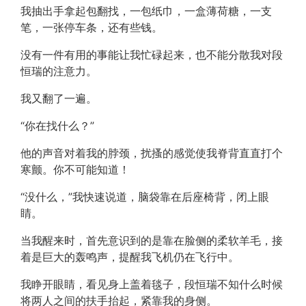
我抽出手拿起包翻找，一包纸巾，一盒薄荷糖，一支
笔，一张停车条，还有些钱。
没有一件有用的事能让我忙碌起来，也不能分散我对段
恒瑞的注意力。
我又翻了一遍。
“你在找什么？”
他的声音对着我的脖颈，扰搔的感觉使我脊背直直打个
寒颤。你不可能知道！
“没什么，”我快速说道，脑袋靠在后座椅背，闭上眼
睛。
当我醒来时，首先意识到的是靠在脸侧的柔软羊毛，接
着是巨大的轰鸣声，提醒我飞机仍在飞行中。
我睁开眼睛，看见身上盖着毯子，段恒瑞不知什么时候
将两人之间的扶手抬起，紧靠我的身侧。