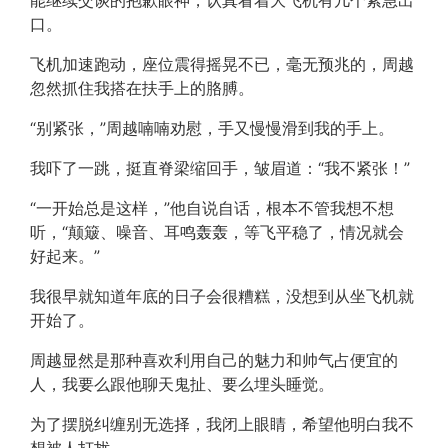
能继续交谈的抱歉眼神，认真看着大飞机有几个紧急出
口。
飞机加速跑动，座位震得摇晃不已，毫无预兆的，周越
忽然抓住我搭在扶手上的胳膊。
“别紧张，”周越喃喃劝慰，手又慢慢滑到我的手上。
我吓了一跳，挺直脊梁缩回手，皱眉道：“我不紧张！”
“一开始总是这样，”他自说自话，根本不管我想不想
听，“颠簸、噪音、耳鸣轰轰，等飞平稳了，情况就会
好起来。”
我很早就知道年底的日子会很糟糕，没想到从坐飞机就
开始了。
周越显然是那种喜欢利用自己的魅力和帅气占便宜的
人，我要么跟他聊天鬼扯、要么埋头睡觉。
为了摆脱纠缠别无选择，我闭上眼睛，希望他明白我不