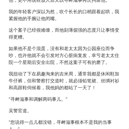
他，更不用说在放人后又以寻衅滋事再次拘留他。”
我的年轻客户深以为然，吹个长长的口稍跟着起哄，我
紧握他的手腕让他闭嘴。
这个案子已经很难缠，而他刻薄倔强的态度只让事情变
得更糟。
如果他不是个混蛋，没有和老太太因为公园座位而争
吵，也许他就不会引发对方心脏病复发，幸亏老太太住
院一个星期后安全出院，不然这案子可有的磨了。
我扭动了下在易趣淘来的吉米周，通常我都是休闲鞋加
牛仔裤，但和警察打交道时，就必须铅笔裙、丝绸衬衫
和高跟鞋伺候着，我他妈的都站了一天了！
“寻衅滋事和调解两码事儿。”
吴警官道。
“您说得一点儿都没错，寻衅滋事根本不是我的当事