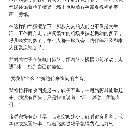
不同的是，到处挂着大大小小的红色灯笼，一串串彩色
气球装饰着柱子横梁，墙上也贴着各种新春祝福的字、
画、剪纸。
在这样的气氛渲染下，脚步匆匆的人们也不像是为生
活、工作而奔走，热闹繁忙的机场里扶老携幼的多了，
呼儿唤女的多了，每个人都一脸兴奋，仿佛等不及和家
人团聚庆祝春节。
我耐着性子在登机口排队，跟着队伍慢慢向前移动，走
进飞机，找到自己的座位。
“要我帮忙么？”旁边传来询问的声音。
我将拉杆箱收回提起来，箱子不重，一甩胳膊就能举起
来。我没有回头，只是快速说道：“不，谢谢，我能应
付。”
这话说得有点儿早，走道空间狭小，前后都有乘客，或
等候或放置行李，缩着胳膊提箱子就得费点儿力气。