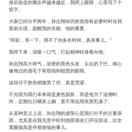
身后急促的脚步声越来越近，我闭上眼睛，心里骂了个
脏字。
大家已经分手两年，孙志翔却仍然觉得有必要时时在我
面前出现，提醒我的失败、他的重要。
“阿彩，等一下。用不了你多长时间，真有事儿。”
我停下来，深吸一口气，打起精神转身看向他。
孙志翔高大帅气，浓密的黑色头发，尖尖的下巴，精心
修饰过的眉毛下有双锐利聪慧的眼睛。
这段日子肤色稍微黑了些，真是荒谬。
不光因为我们本来就是麦色肌肤，而是他为了追潮时
尚，定期往日晒床上躺，更不用说用美黑乳液了。
从某种意义上说，孙志翔的虚荣心是我们分手的主要原
因，尤其是在我无意中听到他跟朋友们开玩笑说，比女
票颜值高是件很烦恼的事儿。