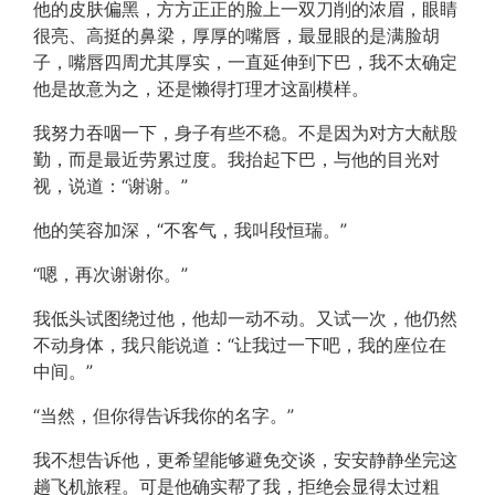
他的皮肤偏黑，方方正正的脸上一双刀削的浓眉，眼睛
很亮、高挺的鼻梁，厚厚的嘴唇，最显眼的是满脸胡
子，嘴唇四周尤其厚实，一直延伸到下巴，我不太确定
他是故意为之，还是懒得打理才这副模样。
我努力吞咽一下，身子有些不稳。不是因为对方大献殷
勤，而是最近劳累过度。我抬起下巴，与他的目光对
视，说道：“谢谢。”
他的笑容加深，“不客气，我叫段恒瑞。”
“嗯，再次谢谢你。”
我低头试图绕过他，他却一动不动。又试一次，他仍然
不动身体，我只能说道：“让我过一下吧，我的座位在
中间。”
“当然，但你得告诉我你的名字。”
我不想告诉他，更希望能够避免交谈，安安静静坐完这
趟飞机旅程。可是他确实帮了我，拒绝会显得太过粗