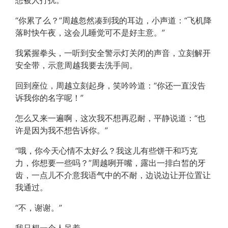
想被人打扰。
“你累了么？”周越忽然凑到我的耳边，小声道：“飞机降
落时快午夜，这会儿睡觉可不是好主意。”
我紧握拳头，一听到安全警示灯关闭的声音，立刻解开
安全带，示意周越我要去洗手间。
回到座位，周越立刻起身，笑吟吟道：“你还一直没告
诉我你的名字呢！”
怎么又来一遍啊，这次我不想再忍耐，平静说道：“也
许是因为我不想告诉你。”
“哦，你今天心情不太好么？我这儿有些饼干和巧克
力，你想要一些吗？”周越咧开嘴，露出一排白皙的牙
齿，一点儿不介意我语气中的不耐，边说边让开位置让
我通过。
“不，谢谢。”