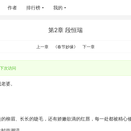
作者
排行榜
我的
第2章 段恒瑞
上一章
《春节妙缘》
下一章
下次访问
我老婆。
淡的柳眉、长长的睫毛，还有娇嫩欲滴的红唇，每一处都被精心
出时尚潮流。