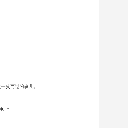
过一笑而过的事儿。
种。”