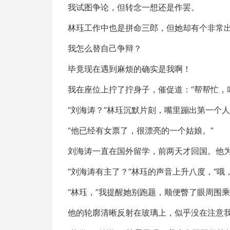
我试图争论，但转念一想还是作罢。
林珏工作中也是拼命三郎，但她却有个非常
我怎么替自己争辩？
毕竟现在遇到麻烦的确实是我啊！
我在座位上拧了拧身子，催促道：“帮帮忙，
“刘海涛？”林珏沉默片刻，嘴里蹦出第一个
“他已经有女票了，很漂亮的一个姑娘。”
刘海涛一直在国外留学，前两天才回国。他
“刘海涛有主了？”林珏的声音上升八度，“哦
“林珏，”我提醒她别跑题，顺便瞥了眼周围
他的轮廓清晰反射在玻璃上，似乎没在注意