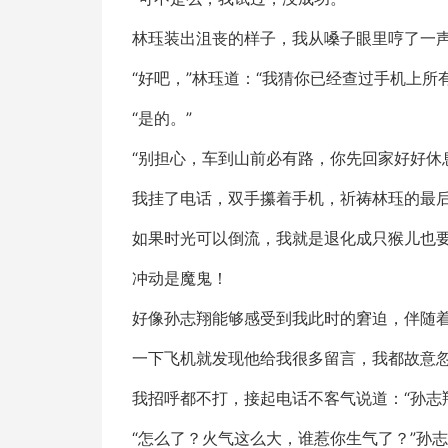
林珏装出沮丧的样子，我从嗓子眼里哼了一声
“好吧，”林珏道：“我猜你已经查过手机上所
“是的。”
“别担心，车到山前必有路，你先回家好好休
我挂了电话，双手攥着手机，祈祷林珏的最
如果时光可以倒流，我就是退化成只猴儿也
冲动是魔鬼！
好像孙志翔能够感受到我此时的窘迫，伴随
一下飞机就发现他给我很多留言，我都故意
我招呼都不打，接起电话不客气说道：“孙志
“怎么了？火气这么大，谁惹你生气了？”孙