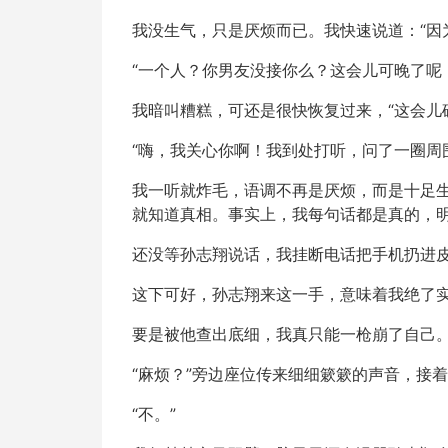
我没生气，只是厌烦而已。我快速说道：“因
“一个人？你男友没接你么？这会儿可晚了呢
我暗叫糟糕，可还是很快恢复过来，“这会儿
“嗨，我关心你啊！我到处打听，问了一圈周
我一听就炸毛，语调不再是厌烦，而是十足
就知道真相。事实上，我每句话都是真的，明
还没等孙志翔说话，我挂断电话把手机扔进
这下可好，孙志翔来这一手，意味着我绝了
要是被他查出底细，我真只能一枪崩了自己
“麻烦？”旁边座位传来细细簌簌的声音，接
“不。”