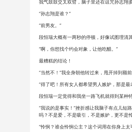
我气鼓鼓交叉双臂，脑子里还在诅咒孙志翔
“孙志翔是谁？”
“前男友。”
段恒瑞大概有一两秒的停顿，好像试图理清
“啊，你想找个约会对象，让他吃醋。”
最糟糕的结论！
“当然不！”我全身朝他转过来，甩开掉到额
“得了吧！所有女人都希望男人嫉妒，那是最
段恒瑞一定觉得和我坐一路飞机就得到某种
“我说的是事实！”挫折感让我脑子有点儿短
吗？不是爱，不是吸引，不是嫉妒，更不是怜
“怜悯？谁会怜悯公主？这个词用在你身上太