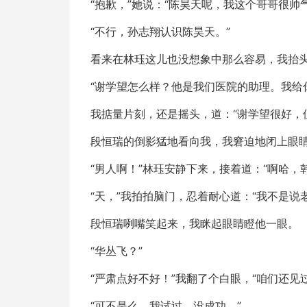
“抱歉，”她说：“陈昊天呢，我这个哥哥很帅
“不行，孙志翔认识陈昊天。”
看来在林珏这儿也没想象中那么容易，我抬
“谢学望怎么样？他是我们医院的助理。我给
我掂量片刻，还是摇头，道：“谢学望很好，
段恒瑞的倒影猛地看向我，我窘迫地闭上眼
“男人啊！”林珏安静下来，接着道：“啊哈，
“天，”我拍拍脑门，忍着耐心道：“我不是说
段恒瑞咧嘴笑起来，我眯起眼睛瞪他一眼。
“华丛飞？”
“严肃点好不好！”我翻了个白眼，“咱们还
“可不是么，我试过，没成功。”