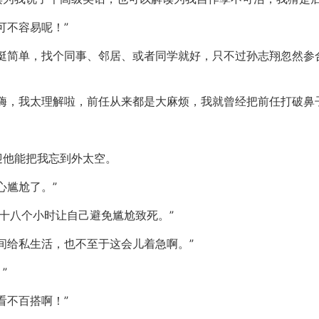
可不容易呢！”
来挺简单，找个同事、邻居、或者同学就好，只不过孙志翔忽然参
嗨，我太理解啦，前任从来都是大麻烦，我就曾经把前任打破鼻
迎他能把我忘到外太空。
心尴尬了。”
…十八个小时让自己避免尴尬致死。”
间给私生活，也不至于这会儿着急啊。”
”
看不百搭啊！”