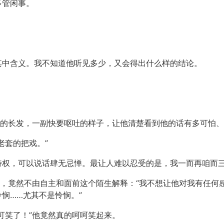
多管闲事。
其中含义。我不知道他听见多少，又会得出什么样的结论。
前的长发，一副快要呕吐的样子，让他清楚看到他的话有多可怕
老套的把戏。”
特权，可以说话肆无忌惮。最让人难以忍受的是，我一而再咱而
路，竟然不由自主和面前这个陌生解释：“我不想让他对我有任何
悯……尤其不是怜悯。”
可笑了！”他竟然真的呵呵笑起来。