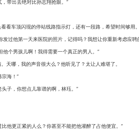
气，带出去绝对比孙志翔抢眼。”
头看看车顶闪现的停站线路指示灯，还有一段路，希望时间够用
你发过他第一天来医院的照片，记得吗？我想让你重新考虑应聘
但他个男孩儿啊！我得需要一个真正的男人。”
睛。天哪，我的声音很大么？他听见了？太让人难堪了。
韩宗海！”
老头子，你想点儿靠谱的啊，林珏。”
见过比他更正紧的人么？你甚至不能把他灌醉了占他便宜。”